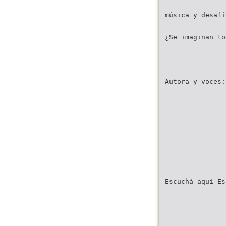
música y desafí
¿Se imaginan to
Autora y voces:
Escuchá aquí Es