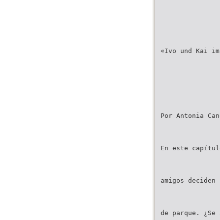
«Ivo und Kai im
Por Antonia Can
En este capítul
amigos deciden 
de parque. ¿Se 