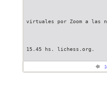
virtuales por Zoom a las n
15.45 hs. lichess.org.
5